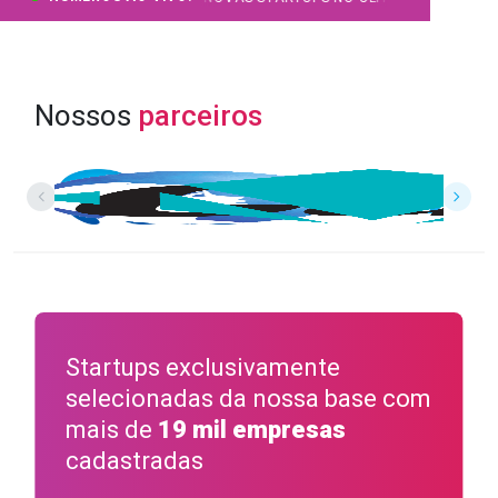
Nossos
parceiros
Startups exclusivamente
selecionadas da nossa base com
mais de
19 mil empresas
cadastradas