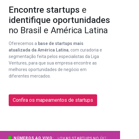
Encontre startups
e
identifique oportunidades
no Brasil e América Latina
Oferecemos a
base de startups mais
atualizada da América Latina
, com curadoria e
segmentação feita pelos especialistas da Liga
Ventures, para que sua empresa encontre as
melhores oportunidades de negócio em
diferentes mercados.
Confira os mapeamentos de startups
NÚMEROS AO VIVO:
MAPAS ATIVOS
46 NOVAS STARTUPS NO ÚLTIMO MÊS
573 S